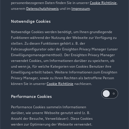
personenbezogenen Daten finden Sie in unserer
Cookie Richtlinie
,
unserem
Datenschutzhinweis
und im
Impressum
.
Zur Reparatur
Notwendige Cookies
Notwendige Cookies werden benötigt, um Ihnen grundlegende
Zurück nach oben
Funktionen während der Nutzung der Webseite zur Verfügung zu
stellen. Zu diesen Funktionen gehört z. B. der
Fahrzeugkonfigurator oder der Ensighten Privacy Manager (unser
Modelle
Einwilligungsmanagementtool). Der Ensighten Privacy Manager
verwendet Cookies, um Informationen darüber zu speichern, ob
und wenn ja, für welche Kategorien von Cookies Benutzer ihre
Kaufen & leasen
Alle Modelle
Einwilligung erteilt haben. Weitere Informationen zum Ensighten
Privacy Manager, sowie zu Ihren Rechten als betroffene Person
Modelle vergleichen
können Sie in unserer
Cookie Richtlinie
nachlesen.
Service & Zubehör
Neuwagensuche
Elektromodelle
Performance Cookies
Gebrauchtwagensuche
Support
Saisonale Angebote
Plug-in-Hybride
Performance Cookies sammeln Informationen
Gebrauchtwagen
darüber, wie unsere Webseite genutzt wird (z. B.
Audi Services
Über Audi
Anzahl der Besuche, Verweildauer). Diese Cookies
Kundenservice
Finanzierung
werden zur Optimierung der Webseite verwendet.
Garantie