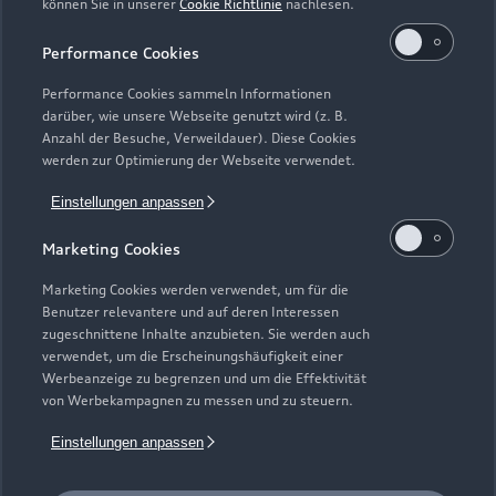
können Sie in unserer
Cookie Richtlinie
nachlesen.
Kaufen & leasen
Alle Modelle
Performance Cookies
Modelle vergleichen
Service & Zubehör
Performance Cookies sammeln Informationen
Neuwagensuche
darüber, wie unsere Webseite genutzt wird (z. B.
Elektromodelle
Anzahl der Besuche, Verweildauer). Diese Cookies
Gebrauchtwagensuche
Support
werden zur Optimierung der Webseite verwendet.
Saisonale Angebote
Plug-in-Hybride
Gebrauchtwagen
Einstellungen anpassen
Audi Services
Über Audi
Kundenservice
Finanzierung
Marketing Cookies
Garantie
Händlersuche
Aktionen & Angebote
Unternehmen
Marketing Cookies werden verwendet, um für die
Audi digital services
Benutzer relevantere und auf deren Interessen
Audi Code
Geschäftskunden
Karriere
zugeschnittene Inhalte anzubieten. Sie werden auch
myAudi
verwendet, um die Erscheinungshäufigkeit einer
Häufige Fragen (FAQ)
Investor Relations
Werbeanzeige zu begrenzen und um die Effektivität
© 2026 AUDI AG. Alle Rechte vorbehalten
von Werbekampagnen zu messen und zu steuern.
Audi Online Beratung
Presse & Media Center
Impressum
Rechtliches
Hinweisgebersystem
Einstellungen anpassen
Online-Terminvereinbarung
Datenschutz
Datenschutzinformation
Cookie-Einstellungen
Servicekontakt